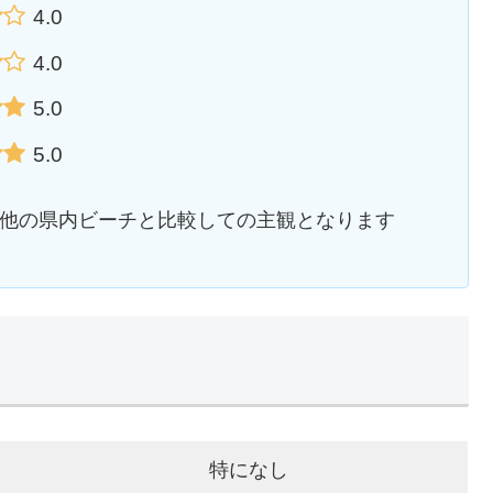
4.0
4.0
5.0
5.0
管理者が他の県内ビーチと比較しての主観となります
特になし