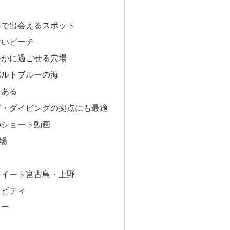
率で出会えるスポット
すいビーチ
静かに過ごせる穴場
バルトブルーの海
もある
グ・ダイビングの拠点にも最適
のショート動画
場
スイート宮古島・上野
ィビティ
カー