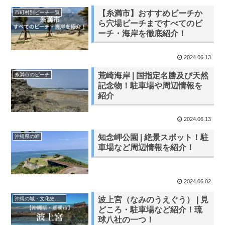
【糸満市】おすすめビーチか
市町村別ビーチ一覧
ら穴場ビーチまですべてのビ
ーチ・海岸を徹底紹介！
2024.06.13
荒崎海岸 | 国指定名勝及び天然
糸満市のビーチ
記念物！駐車場や周辺情報を
紹介
2024.06.13
知念岬公園 | 絶景スポット！駐
沖縄県の岬
車場など周辺情報を紹介！
2024.06.02
波上宮（なみのうえぐう） | 見
沖縄の城・文化史跡・遺跡
どころ・駐車場など紹介！琉
球八社の一つ！