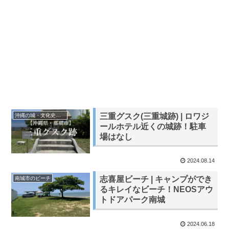
三重グスク(三重城跡) | ロワジ
沖縄の城・文化史跡・遺跡
ールホテル近くの城跡！駐車
場はなし
2024.08.14
志喜屋ビーチ | キャンプができ
南城市のビーチ
るキレイなビーチ！NEOSアウ
トドアパーク南城
2024.06.18