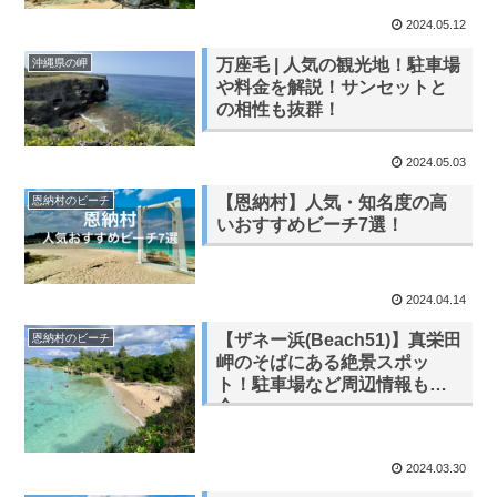
2024.05.12
万座毛 | 人気の観光地！駐車場
沖縄県の岬
や料金を解説！サンセットと
の相性も抜群！
2024.05.03
【恩納村】人気・知名度の高
恩納村のビーチ
いおすすめビーチ7選！
2024.04.14
【ザネー浜(Beach51)】真栄田
恩納村のビーチ
岬のそばにある絶景スポッ
ト！駐車場など周辺情報も紹
介
2024.03.30