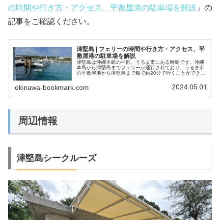
の時間や行き方・アクセス、平敷屋港の駐車場を解説
」の
記事をご確認ください。
津堅島 | フェリーの時間や行き方・アクセス、平
敷屋港の駐車場を解説
津堅島は沖縄本島の中部、うるま市にある離島です。沖縄
本島から津堅島までフェリーが運行されており、うるま市
の平敷屋港から津堅港まで船で約20分で行くことができま
す。津堅島は透明度の高い青い海や津堅にんじんが特徴
で、人口約350人（2024年4...
2024.05.01
okinawa-bookmark.com
周辺情報
津堅島シークルーズ