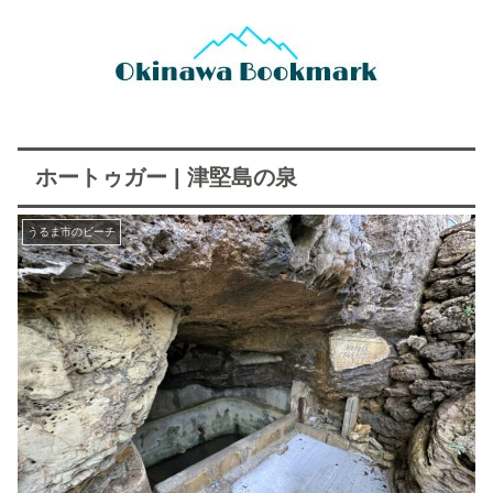
ホートゥガー | 津堅島の泉
うるま市のビーチ