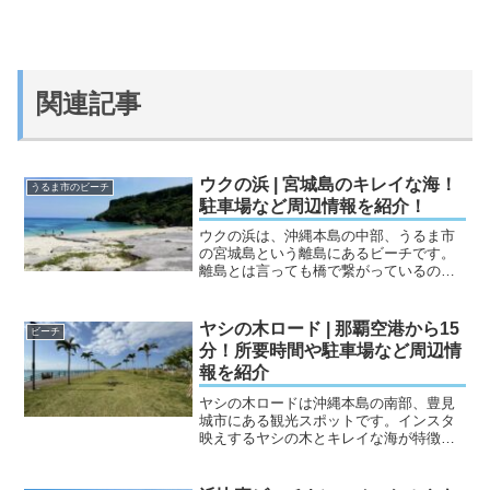
関連記事
ウクの浜 | 宮城島のキレイな海！
うるま市のビーチ
駐車場など周辺情報を紹介！
ウクの浜は、沖縄本島の中部、うるま市
の宮城島という離島にあるビーチです。
離島とは言っても橋で繋がっているので
車で行くことができます。このビーチ
は、沖縄の大自然を楽しむことができる
天然ビーチです。キレイな砂浜と透明度
ヤシの木ロード | 那覇空港から15
ビーチ
の高い海が特徴で、手付かず...
分！所要時間や駐車場など周辺情
報を紹介
ヤシの木ロードは沖縄本島の南部、豊見
城市にある観光スポットです。インスタ
映えするヤシの木とキレイな海が特徴の
場所です。那覇空港から車で約15分で行
くことができる場所で、周辺にはビーチ