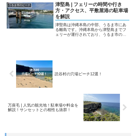
やアウトレットモールがあるため、多く
津堅島 | フェリーの時間や行き
うるま市のビーチ
の観光客が訪れるエリア...
方・アクセス、平敷屋港の駐車場
を解説
津堅島は沖縄本島の中部、うるま市にあ
る離島です。沖縄本島から津堅島までフ
ェリーが運行されており、うるま市の平
敷屋港から津堅港まで船で約20分で行く
ことができます。津堅島は透明度の高い
青い海や津堅にんじんが特徴で、人口約
350人（2024年4...
読谷村の穴場ビーチ12選！
万座毛 | 人気の観光地！駐車場や料金を
解説！サンセットとの相性も抜群！