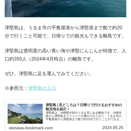
津堅島は、うるま市の平敷屋港から津堅港まで船で約20
分で行くこと可能で、日帰りでの観光もできる離島です。
津堅島は透明度の高い青い海や津堅にんじんが特徴で、人
口約350人（2024年4月時点）の離島です。
ぜひ、津堅島に足を運んでみてください。
※参照元：
津堅島の人口
津堅島 | 見どころは？日帰りで行けるおすすめの
観光地を紹介！
津堅島は、沖縄県中部のうるま市にある離島です。沖縄本
島から津堅島までフェリーが運行されており、うるま市の
平敷屋港から津堅港まで船で約20分で行くことができま
す。津堅島は透明度の高い青い海や津堅にんじんが特徴
で、人口約350人（2024年4月...
2024.05.25
okinawa-bookmark.com