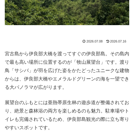
2026.07.08
2026.07.16
宮古島から伊良部大橋を渡ってすぐの伊良部島。その島内
で最も高い場所に位置するのが「牧山展望台」です。渡り
鳥「サシバ」が羽を広げた姿をかたどったユニークな建物
からは、伊良部大橋やエメラルドグリーンの海を一望でき
る大パノラマが広がります。
展望台のふもとには亜熱帯原生林の遊歩道が整備されてお
り、絶景と森林浴の両方を楽しめるのも魅力。駐車場やト
イレも完備されているため、伊良部島観光の際に立ち寄り
やすいスポットです。