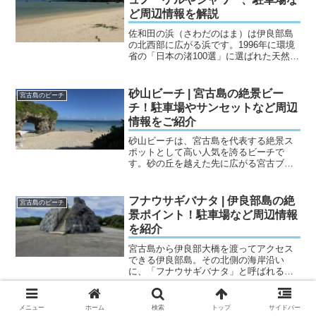
ど周辺情報を解説
佐和田の浜（さわだのはま）は伊良部島
の北西部に広がる浜です。1996年に環境
省の「日本の渚100選」に選ばれた天然の
ビーチ。沖合に無数の巨岩が点在する独
特の景観と、宮古島エリアでも屈指と言
われる美しい夕日で知られる人気スポッ
砂山ビーチ | 宮古島の絶景ビー
宮古島のビーチ
トです。遊泳設備...
チ！駐車場やサンセットなど周辺
情報をご紹介
砂山ビーチは、宮古島を代表する絶景ス
ポットとして高い人気を誇るビーチで
す。砂の丘を越えた先に広がる宮古ブル
ーの海や自然が生み出したアーチ岩な
ど、ここでしか見られない景色が魅力。
この記事では、砂山ビーチの見どころを
フナウサギバナタ | 伊良部島の絶
宮古島のビーチ
はじめ、駐車場やアクセス情報...
景ポイント！駐車場など周辺情報
を紹介
宮古島から伊良部大橋を渡ってアクセス
できる伊良部島。その北側の海岸沿い
に、「フナウサギバナタ」と呼ばれる絶
景スポットがあるのをご存知でしょう
か？一度聞いただけでは覚えられないよ
うな不思議な名前ですが、島の方言で
メニュー
ホーム
検索
トップ
サイドバー