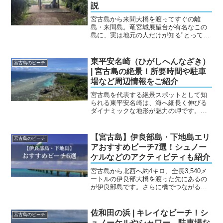
説
宮古島から来間大橋を渡ってすぐの離
島・来間島。竜宮城展望台が有名なこの
島に、実は地元の人だけが知る"とってお
きの絶景スポット"があるのをご存じです
か？それが、琉球松を模したユニークな
姿でひっそりと佇む「松の木展望台」で
東平安名崎（ひがしへんなざき）
宮古島のビーチ
す。眼下に広がる来間漁...
| 宮古島の絶景！所要時間や駐車
場など周辺情報をご紹介
宮古島を代表する絶景スポットとして知
られる東平安名崎は、海へ細長く伸びる
ダイナミックな地形が魅力の岬です。太
平洋と東シナ海を同時に望む開放的な景
色や灯台、断崖絶壁の海岸線など見どこ
ろが豊富で、ドライブ途中の立ち寄りに
【宮古島】伊良部島・下地島エリ
宮古島のビーチ
も人気の観光地となってい...
アおすすめビーチ7選！シュノー
ケルなどのアクティビティも紹介
宮古島から北西へ約4キロ、全長3,540メ
ートルの伊良部大橋を渡った先にあるの
が伊良部島です。さらに橋でつながる西
隣が下地島で、2つの島は道路で自由に行
き来できます。伊良部大橋は通行料のか
からない橋としては日本最長。離島であ
佐和田の浜 | キレイなビーチ！シ
宮古島のビーチ
りながらフェリー...
ュノーケルやシャワー、駐車場な