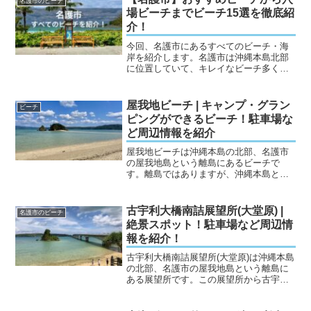
名護市のビーチ
します。レンタルやアクテ...
場ビーチまでビーチ15選を徹底紹
介！
今回、名護市にあるすべてのビーチ・海
岸を紹介します。名護市は沖縄本島北部
に位置していて、キレイなビーチ多くあ
ります。名護市周辺には「沖縄美ら海水
族館」など多くの観光客が集まる観光地
もたくさんあります。今回は名護市のビ
屋我地ビーチ | キャンプ・グラン
ビーチ
ーチ・海岸を15ヶ所を紹...
ピングができるビーチ！駐車場な
ど周辺情報を紹介
屋我地ビーチは沖縄本島の北部、名護市
の屋我地島という離島にあるビーチで
す。離島ではありますが、沖縄本島と橋
で繋がっているので車で行くことができ
ます。透明度の高い海と約300m続くキレ
イな砂浜が特徴のビーチです。キャンプ
古宇利大橋南詰展望所(大堂原) |
名護市のビーチ
やバーベキューができる...
絶景スポット！駐車場など周辺情
報を紹介！
古宇利大橋南詰展望所(大堂原)は沖縄本島
の北部、名護市の屋我地島という離島に
ある展望所です。この展望所から古宇利
島を見ることができ、キレイな海と古宇
利大橋のコンビネーションが良い絶景ス