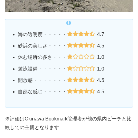
4.7
海の透明度・・・・・
4.5
砂浜の美しさ・・・・
1.0
休む場所の多さ・・・
1.0
遊泳設備・・・・・・
4.5
開放感・・・・・・・
4.5
自然な感じ・・・・・
※評価はOkinawa Bookmark管理者が他の県内ビーチと比
較しての主観となります