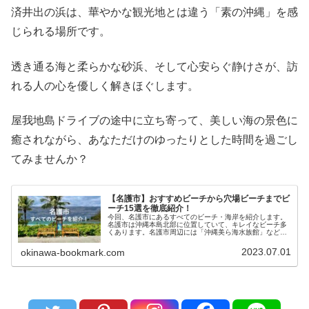
済井出の浜は、華やかな観光地とは違う「素の沖縄」を感
じられる場所です。
透き通る海と柔らかな砂浜、そして心安らぐ静けさが、訪
れる人の心を優しく解きほぐします。
屋我地島ドライブの途中に立ち寄って、美しい海の景色に
癒されながら、あなただけのゆったりとした時間を過ごし
てみませんか？
【名護市】おすすめビーチから穴場ビーチまでビ
ーチ15選を徹底紹介！
今回、名護市にあるすべてのビーチ・海岸を紹介します。
名護市は沖縄本島北部に位置していて、キレイなビーチ多
くあります。名護市周辺には「沖縄美ら海水族館」など多
くの観光客が集まる観光地もたくさんあります。今回は名
護市のビーチ・海岸を15ヶ所を紹...
2023.07.01
okinawa-bookmark.com