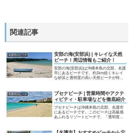
関連記事
安部の海(安部浜) | キレイな天然
名護市のビーチ
ビーチ！周辺情報もご紹介！
安部の海(安部浜)は沖縄本島の北部、名護
市にあるビーチです。約1km続くキレイ
な砂浜と透明度の高い天然ビーチが特徴
の綺麗なビーチです。手付かずの自然が
残っている天然ビーチで、観光客もほと
んどいないビーチですのでビーチ沿いで
ブセナビーチ | 営業時間やアクテ
名護市のビーチ
ゆっくり時間を過ご...
ィビティ・駐車場などを徹底紹介
ブセナビーチは沖縄本島の北部、名護市
にあるビーチです。このビーチは高級感
あふれるリゾートビーチで、「透明度の
高い海」と「白い砂浜」はキレイなビー
チです。周辺にある洋風な建物のホテル
がリゾートな空間を後押ししている気が
【名護市】おすすめビーチから穴