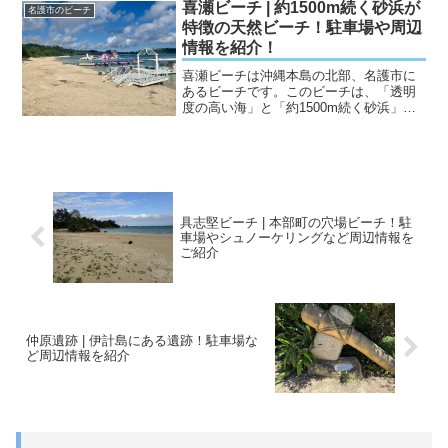
ポットです。この場所の滞在時間は15分
喜瀬ビーチ | 約1500m続く砂浜が
名護市のビーチ
ぐらいで古宇利島に...
特徴の天然ビーチ！駐車場や周辺
情報を紹介！
喜瀬ビーチは沖縄本島の北部、名護市に
あるビーチです。このビーチは、「透明
度の高い海」と「約1500m続く砂浜」が
特徴の天然ビーチです。喜瀬ビーチに
は、夏の期間限定ですがアクアパークと
いう水上のアスレチックがあり、特に子
どもが楽しむことができ...
具志堅ビーチ | 本部町の穴場ビーチ！駐
車場やシュノーケリングなど周辺情報を
ご紹介
仲原遺跡 | 伊計島にある遺跡！駐車場な
ど周辺情報を紹介