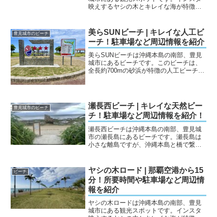
映えするヤシの木とキレイな海が特徴の
場所です。那覇空港から車で約15分で行
くことができる場所で、周辺にはビーチ
やアウトレットモールがあるため、多く
美らSUNビーチ | キレイな人工ビ
豊見城市のビーチ
の観光客が訪れるエリア...
ーチ！駐車場など周辺情報を紹介
美らSUNビーチは沖縄本島の南部、豊見
城市にあるビーチです。このビーチは、
全長約700mの砂浜が特徴の人工ビーチで
す。ビーチの設備も整っており、海水浴
やアクティビティを楽しむことができま
す。また、ビーチ周辺の施設も整ってお
り、バーベキュー場...
瀬長西ビーチ | キレイな天然ビー
豊見城市のビーチ
チ！駐車場など周辺情報を紹介！
瀬長西ビーチは沖縄本島の南部、豊見城
市の瀬長島にあるビーチです。瀬長島は
小さな離島ですが、沖縄本島と橋で繋が
っているので車で行くことができます。
このビーチは、「約300m続く砂浜」と
「浅瀬がキレイなビーチ」です。ビーチ
ヤシの木ロード | 那覇空港から15
ビーチ
に防護ネットやなどの設...
分！所要時間や駐車場など周辺情
報を紹介
ヤシの木ロードは沖縄本島の南部、豊見
城市にある観光スポットです。インスタ