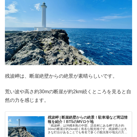
残波岬は、断崖絶壁からの絶景が素晴らしいです。
荒い波や高さ約30mの断崖が約2km続くところを見ると自
然の力を感じます。
残波岬 | 断崖絶壁からの絶景！駐車場など周辺情
報を紹介！BTSのMVロケ地
「残波岬」は沖縄本島の中部、読谷村にある岬で高さ約
30mの断崖が約2km続く有名な観光地です。残波岬には大
きな灯台があることでも有名で多くの観光客や地元の方が
足を運びます。残波岬の景色はキレイでBTSの「Let Go」