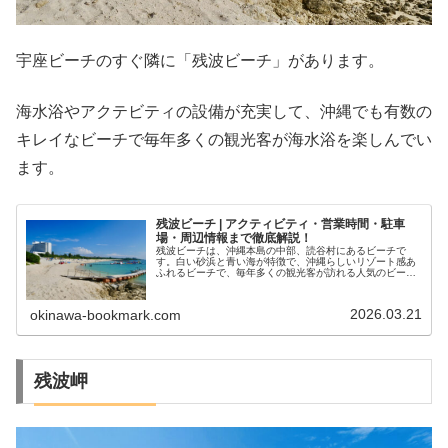
宇座ビーチのすぐ隣に「残波ビーチ」があります。
海水浴やアクテビティの設備が充実して、沖縄でも有数の
キレイなビーチで毎年多くの観光客が海水浴を楽しんでい
ます。
残波ビーチ | アクティビティ・営業時間・駐車
場・周辺情報まで徹底解説！
残波ビーチは、沖縄本島の中部、読谷村にあるビーチで
す。白い砂浜と青い海が特徴で、沖縄らしいリゾート感あ
ふれるビーチで、毎年多くの観光客が訪れる人気のビーチ
です。遊泳設備も整っており、海水浴はもちろん、アクテ
ィビティもたくさんあり、バナナボー...
2026.03.21
okinawa-bookmark.com
残波岬