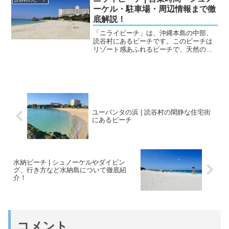
読谷村のビーチ
らいです。沖縄の自然...
ーケル・駐車場・周辺情報まで徹
底解説！
「ニライビーチ」は、沖縄本島の中部、
読谷村にあるビーチです。このビーチは
リゾート感あふれるビーチで、天然のサ
ラサラ砂浜と青い海が魅力です。浅瀬に
はたくさんの生き物がいて、サンゴ礁や
琉球石灰岩もたくさんあり、沖縄らしい
自然を堪能できます。遊泳...
ユーバンタの浜 | 読谷村の閑静な住宅街
にあるビーチ
水納ビーチ | シュノーケルやダイビン
グ、行き方など水納島について徹底紹
介！
コメント