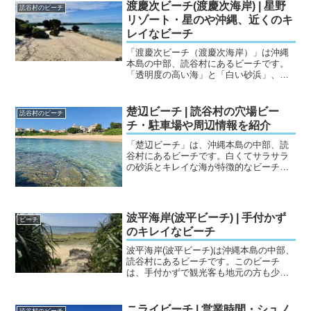
渡慶次ビーチ(渡慶次海岸) | 星野
読谷村のビーチ
リゾート・星のや沖縄、近くのキ
レイなビーチ
「渡慶次ビーチ（渡慶次海岸）」は沖縄
本島の中部、読谷村にあるビーチです。
「透明度の高い海」と「白い砂浜」、
「きれいな琉球石灰岩」が特徴のビーチ
です。読谷村にある「星のや」のプライ
ベートビーチのようになっていて、ビー
楚辺ビーチ | 読谷村の穴場ビー
読谷村のビーチ
チを囲むように「星のや」の...
チ・駐車場や周辺情報を紹介
「楚辺ビーチ」は、沖縄本島の中部、読
谷村にあるビーチです。白くてサラサラ
の砂浜とキレイな海が特徴的なビーチで
す。周辺には公園があり、家族で遊んで
いる方も数名いました。こじんまりとし
たビーチで、住宅街にポツンとビーチが
あるような感じです。ほぼ...
波平海岸(波平ビーチ) | 手付かず
ビーチ
のキレイなビーチ
波平海岸(波平ビーチ)は沖縄本島の中部、
読谷村にあるビーチです。このビーチ
は、手付かずで観光客も地元の方も少な
いことが特徴のビーチです。近くはほと
んどが畑で、ほとんど人はいません。た
まに素潜りやSAPをする方が数名いるぐ
ニライビーチ | 営業時間・シュノ