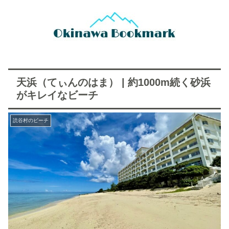
天浜（てぃんのはま） | 約1000m続く砂浜
がキレイなビーチ
読谷村のビーチ