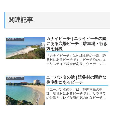
関連記事
カナイビーチ | ニライビーチの隣
読谷村のビーチ
にある穴場ビーチ！駐車場・行き
方を解説
「カナイビーチ」は沖縄本島の中部、読
谷村にあるビーチです。ビーチ沿いには
クリスティア教会があり、ウェディング
やサンセットを楽しむのに絶好の場所で
す。白い砂浜と透明度の高い海が特徴の
ビーチでウェディングフォトやサンセッ
ユーバンタの浜 | 読谷村の閑静な
読谷村のビーチ
トフォトをにも人気のスポ...
住宅街にあるビーチ
「ユーバンタの浜」は、沖縄本島の中
部、読谷村にあるビーチです。サラサラ
の砂浜とキレイな海が魅力的なビーチで
す。近くにはユーバンタ公園や楚辺ビー
チがあり、家族連れや子どもが有名で遊
んでいました。このビーチには、ほぼ観
光客はいなくて、地元の小さ...