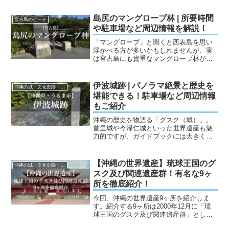
す。今回の記事では、安須森御嶽の息を
のむような自然の美しさ、神話にまつわ
島尻のマングローブ林 | 所要時間
宮古島のビーチ
る興味深い歴史、そして訪...
や駐車場など周辺情報を解説！
「マングローブ」と聞くと西表島を思い
浮かべる方が多いかもしれませんが、実
は宮古島にも貴重なマングローブ林があ
るのをご存じでしょうか。宮古島市平良
島尻にある「島尻のマングローブ林」
は、宮古諸島で最大規模を誇る群落であ
伊波城跡 | パノラマ絶景と歴史を
沖縄の城・文化史跡・遺跡
り、市の天然記念物にも指定...
堪能できる！駐車場など周辺情報
もご紹介
沖縄の歴史を物語る「グスク（城）」。
首里城や今帰仁城といった世界遺産も魅
力的ですが、ガイドブックには大きく載
らない「知る人ぞ知る名城」にこそ、真
の歴史ロマンが隠されています。うるま
市石川の高台にひっそりと佇む「伊波城
【沖縄の世界遺産】琉球王国のグ
沖縄の城・文化史跡・遺跡
跡」。ここは、かつて琉球...
スク及び関連遺産群！有名な9ヶ
所を徹底紹介！
今回、沖縄の世界遺産9ヶ所を紹介しま
す。紹介する9ヶ所は2000年12月に「琉
球王国のグスク及び関連遺産群」として
世界遺産に登録されました。琉球王国時