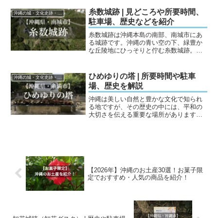
代の王国文化をうかがえるお城、遺跡が
多くあります。今回紹介するのは以下の9
糸数城跡 | 見どころや所要時間、
沖縄の城・文化史跡・遺跡
ヶ所です。今帰仁...
駐車場、歴史などを紹介
糸数城跡は沖縄本島の南部、南城市にあ
る城跡です。沖縄の青い空の下、緑豊か
な丘陵地にひっそりと佇む糸数城跡。沖
縄の豊かな歴史と自然が見事に融合し
た、訪れる者に感動を与えるスポットで
す。糸数城跡は、その壮大な城壁や石
ひめゆりの塔 | 所要時間や駐車
沖縄の城・文化史跡・遺跡
垣、素晴らしい自然景観が、歴...
場、歴史を解説
沖縄は美しい自然と豊かな文化で知られ
る地ですが、その歴史の中には、平和の
大切さを伝える重要な場所があります。
その一つが、「ひめゆりの塔」です。こ
の塔は、沖縄戦で亡くなったひめゆり学
徒隊の生徒たちと教師を悼むために建立
されました。この記事では...
【2026年】沖縄のお土産30選！お菓子限
定でおすすめ・人気の商品を紹介！