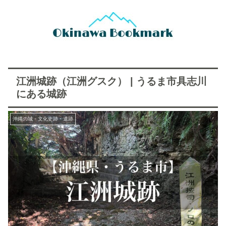
江洲城跡（江洲グスク） | うるま市具志川
にある城跡
沖縄の城・文化史跡・遺跡