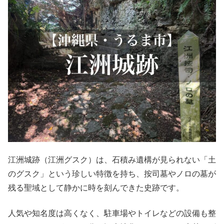
江洲城跡（江洲グスク）は、石積み遺構が見られない「土
のグスク」という珍しい特徴を持ち、按司墓やノロの墓が
残る聖域として静かに時を刻んできた史跡です。
人気や知名度は高くなく、駐車場やトイレなどの設備も整