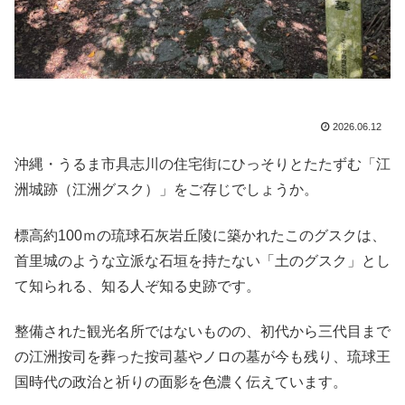
2026.06.12
沖縄・うるま市具志川の住宅街にひっそりとたたずむ「江
洲城跡（江洲グスク）」をご存じでしょうか。
標高約100ｍの琉球石灰岩丘陵に築かれたこのグスクは、
首里城のような立派な石垣を持たない「土のグスク」とし
て知られる、知る人ぞ知る史跡です。
整備された観光名所ではないものの、初代から三代目まで
の江洲按司を葬った按司墓やノロの墓が今も残り、琉球王
国時代の政治と祈りの面影を色濃く伝えています。