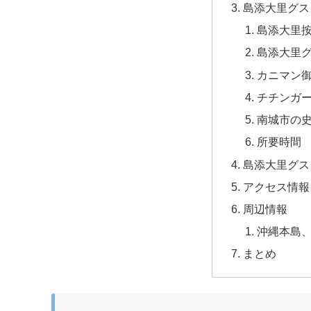
島添大里グス
島添大里
島添大里
カニマン
チチンガ
南城市の
所要時間
島添大里グス
アクセス情報
周辺情報
沖縄本島
まとめ