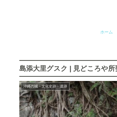
ホーム
島添大里グスク | 見どころや
沖縄の城・文化史跡・遺跡